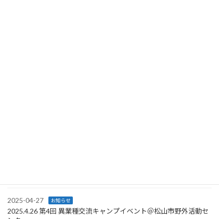
最近の投稿
2026-04-06
お知らせ
2026.1.27 AIマーケティングセミナー登壇@徳島県産学官民共創施
設「toku-Noix（とくのわ）」
2025-10-17
お知らせ
2025.10.16 伊予市ふたみ地域創生視察@海に恋する泊まれる喫茶
店ポパイ
2025-07-26
お知らせ
25.07.24 第75回日本病院学会 ブース出展@出島メッセ
2025-05-30
お知らせ
2025.5.23 支援先の医療テック スタートアップ「MediTech株式会
社」が資金調達を実施
2025-04-27
お知らせ
2025.4.26 第4回 異業種交流キャンプイベント＠松山市野外活動セ