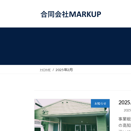
コ
ナ
ン
ビ
テ
ゲ
ン
ー
ツ
シ
へ
ョ
ス
ン
キ
に
ッ
移
プ
動
HOME
2025年2月
202
お知らせ
2025
事業戦
の高知