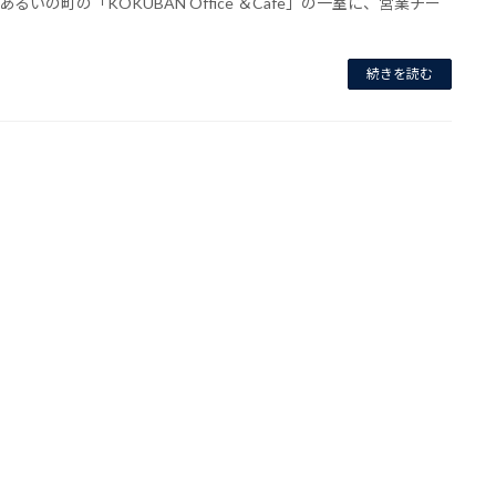
あるいの町の「KOKUBAN Office ＆Cafe」の一室に、営業チー
続きを読む